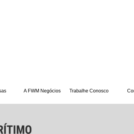
Pular menu
sas
A FWM Negócios
Trabalhe Conosco
Co